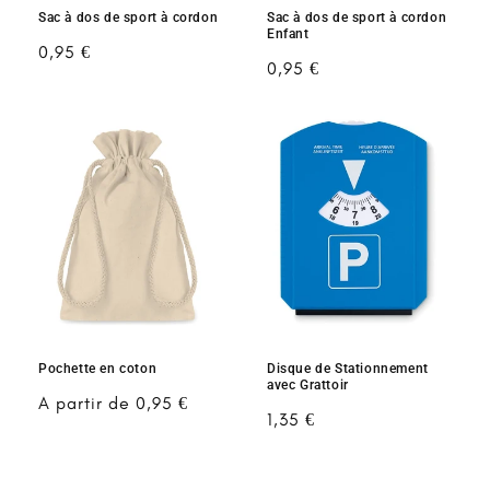
Sac à dos de sport à cordon
Sac à dos de sport à cordon
Enfant
Prix
0,95 €
Prix
0,95 €
habituel
habituel
Pochette en coton
Disque de Stationnement
avec Grattoir
Prix
A partir de 0,95 €
Prix
1,35 €
habituel
habituel