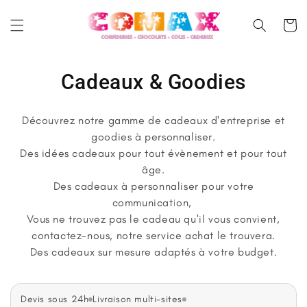
et
passer
Panier
au
contenu
C
Cadeaux & Goodies
o
Découvrez notre gamme de cadeaux d'entreprise et
l
goodies à personnaliser.
Des idées cadeaux pour tout évènement et pour tout
l
âge.
e
Des cadeaux à personnaliser pour votre
communication,
c
Vous ne trouvez pas le cadeau qu'il vous convient,
contactez-nous, notre service achat le trouvera.
t
Des cadeaux sur mesure adaptés à votre budget.
i
o
Devis sous 24h
Livraison multi-sites