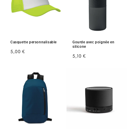
Casquette personnalisable
Gourde avec poignée en
silicone
Prix
5,00 €
Prix
5,10 €
habituel
habituel