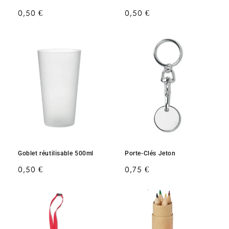
Prix
0,50 €
Prix
0,50 €
habituel
habituel
Goblet réutilisable 500ml
Porte-Clés Jeton
Prix
0,50 €
Prix
0,75 €
habituel
habituel