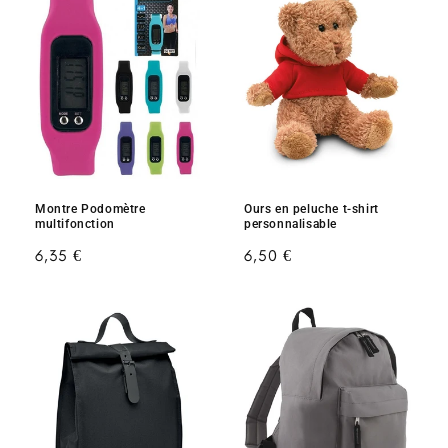
Montre Podomètre
Ours en peluche t-shirt
multifonction
personnalisable
Prix
6,35 €
Prix
6,50 €
habituel
habituel