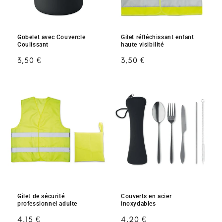
Gobelet avec Couvercle
Gilet réfléchissant enfant
Coulissant
haute visibilité
Prix
3,50 €
Prix
3,50 €
habituel
habituel
Gilet de sécurité
Couverts en acier
professionnel adulte
inoxydables
Prix
4,15 €
Prix
4,20 €