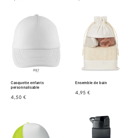
habituel
habituel
Casquette enfants
Ensemble de bain
personnalisable
Prix
4,95 €
Prix
4,50 €
habituel
habituel