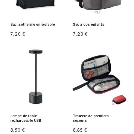
Sac isotherme enroulable
Sac à dos enfants
Prix
7,20 €
Prix
7,20 €
habituel
habituel
Lampe de table
Trousse de premiers
rechargeable USB
secours
Prix
8,50 €
Prix
8,85 €