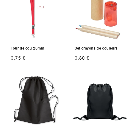
Tour de cou 20mm
Set crayons de couleurs
Prix
0,75 €
Prix
0,80 €
habituel
habituel