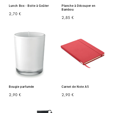
Lunch Box - Boite à Goûter
Planche à Découper en
Bambou
Prix
2,70 €
Prix
2,85 €
habituel
habituel
Bougie parfumée
Carnet de Note A5
Prix
2,90 €
Prix
2,90 €
habituel
habituel