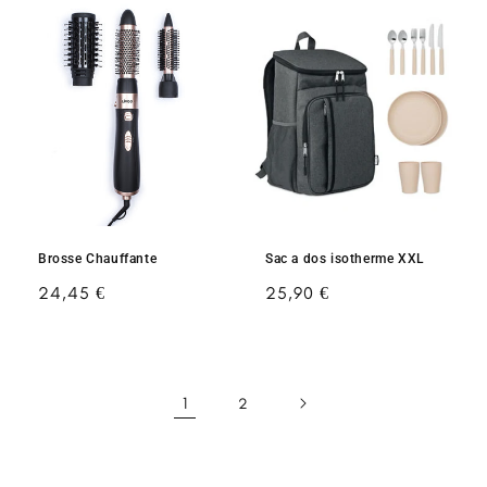
Brosse Chauffante
Sac a dos isotherme XXL
Prix
24,45 €
Prix
25,90 €
habituel
habituel
1
2