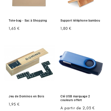
Tote-bag - Sac à Shopping
Support téléphone bambou
Prix
1,65 €
Prix
1,80 €
habituel
habituel
Jeu de Dominos en Bois
Clé USB marquage 2
couleurs offert
Prix
1,95 €
Prix
A partir de 2,03 €
habituel