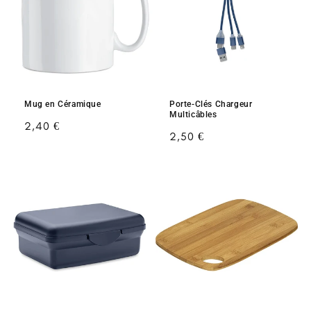
Mug en Céramique
Porte-Clés Chargeur
Multicâbles
Prix
2,40 €
Prix
2,50 €
habituel
habituel