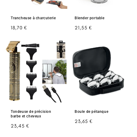
Trancheuse à charcuterie
Blender portable
Prix
18,70 €
Prix
21,55 €
habituel
habituel
Tondeuse de précision
Boule de pétanque
barbe et cheveux
Prix
23,65 €
Prix
23,45 €
habituel
habituel