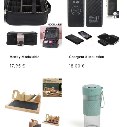
Vanity Modulable
Chargeur à induction
Prix
17,95 €
Prix
18,00 €
habituel
habituel