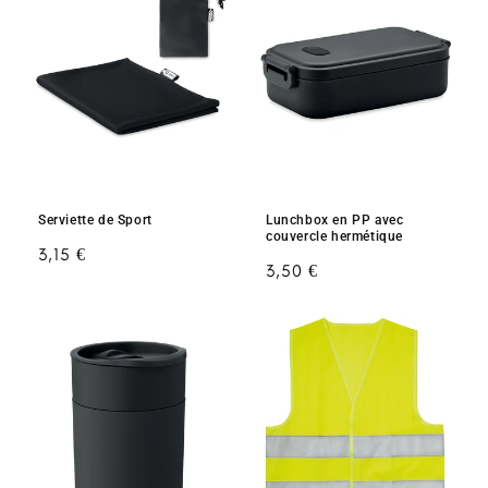
Serviette de Sport
Lunchbox en PP avec
couvercle hermétique
Prix
3,15 €
Prix
3,50 €
habituel
habituel