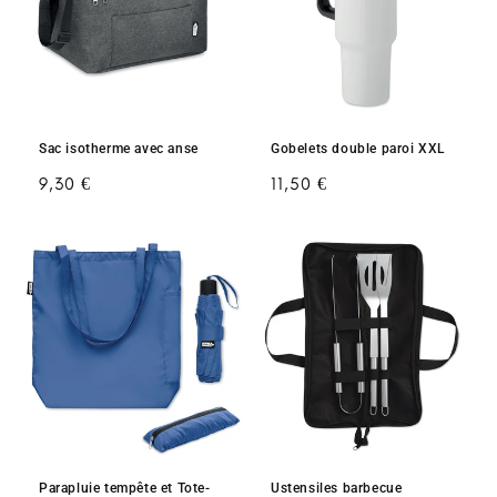
Sac isotherme avec anse
Gobelets double paroi XXL
Prix
9,30 €
Prix
11,50 €
habituel
habituel
Parapluie tempête et Tote-
Ustensiles barbecue