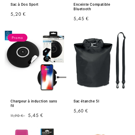
Sac à Dos Sport
Enceinte Compatible
Bluetooth
Prix
5,20 €
Prix
5,45 €
habituel
habituel
Promo
Chargeur à induction sans
Sac étanche 5l
fil
Prix
5,60 €
Prix
Prix
5,45 €
11,90 €
habituel
habituel
soldé