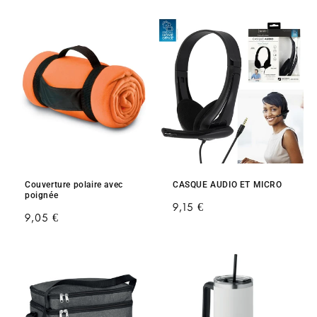
habituel
habituel
Couverture polaire avec
CASQUE AUDIO ET MICRO
poignée
Prix
9,15 €
Prix
9,05 €
habituel
habituel