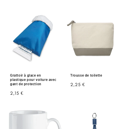
habituel
Grattoir à glace en
Trousse de toilette
plastique pour voiture avec
Prix
2,25 €
gant de protection
habituel
Prix
2,15 €
habituel