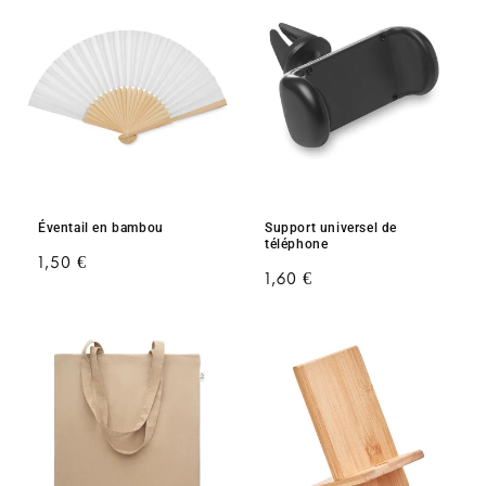
Éventail en bambou
Support universel de
téléphone
Prix
1,50 €
Prix
1,60 €
habituel
habituel