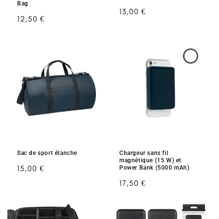
Bag
Prix
13,00 €
Prix
12,50 €
habituel
habituel
Sac de sport étanche
Chargeur sans fil
magnétique (15 W) et
Prix
15,00 €
Power Bank (5000 mAh)
habituel
Prix
17,50 €
habituel