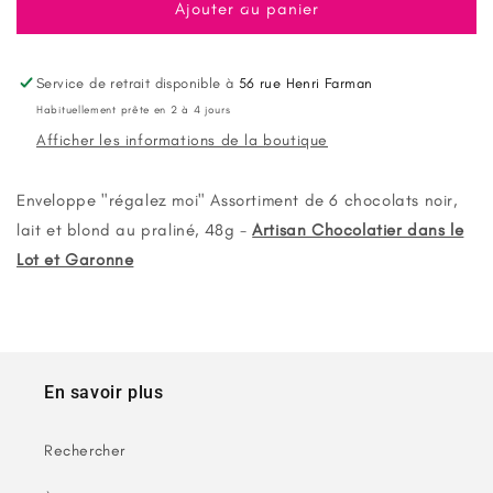
de
de
Ajouter au panier
Enveloppe
Enveloppe
chocolatée
chocolatée
cheque
cheque
Service de retrait disponible à
56 rue Henri Farman
cadeaux
cadeaux
Habituellement prête en 2 à 4 jours
Afficher les informations de la boutique
Enveloppe "régalez moi" Assortiment de 6 chocolats noir,
lait et blond au praliné, 48g -
Artisan Chocolatier dans le
Lot et Garonne
En savoir plus
Rechercher