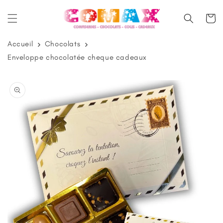
et
passer
Panier
au
contenu
Accueil
Chocolats
Enveloppe chocolatée cheque cadeaux
Passer aux
informations
produits