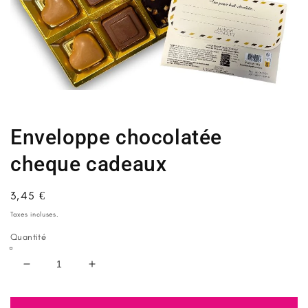
Ouvrir
le
média
1
Enveloppe chocolatée
dans
une
fenêtre
cheque cadeaux
modale
Prix
3,45 €
habituel
Taxes incluses.
Quantité
Réduire
Augmenter
la
la
quantité
quantité