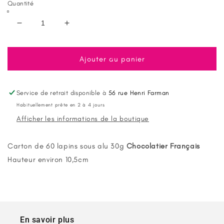
Quantité
Réduire
Augmenter
la
la
quantité
quantité
de
de
Ajouter au panier
Lapin
Lapin
30g
30g
sous
sous
Service de retrait disponible à
56 rue Henri Farman
alu
alu
Habituellement prête en 2 à 4 jours
chocolat
chocolat
Afficher les informations de la boutique
au
au
lait
lait
-
-
Carton de 60 lapins sous alu 30g
Chocolatier Français
Carton
Carton
Hauteur environ 10,5cm
de
de
60
60
lapins
lapins
chocolat
chocolat
de
de
Pâques
Pâques
En savoir plus