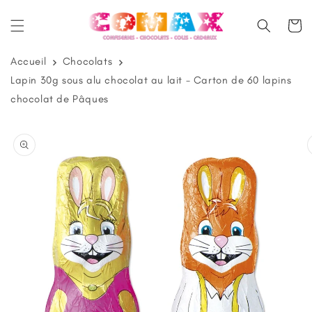
et
passer
Panier
au
contenu
Accueil
Chocolats
Lapin 30g sous alu chocolat au lait - Carton de 60 lapins
chocolat de Pâques
Passer aux
informations
produits