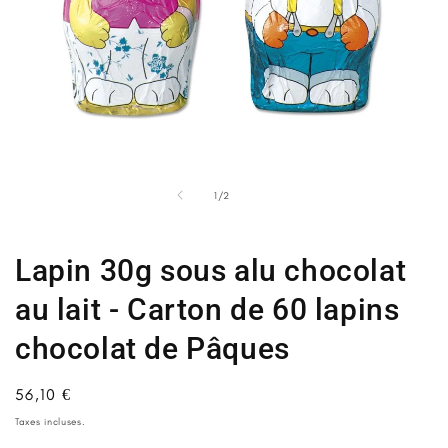
Ouvrir
Ou
le
le
média
m
de
1
/
2
1
2
dans
d
une
u
fenêtre
fe
Lapin 30g sous alu chocolat
modale
m
au lait - Carton de 60 lapins
chocolat de Pâques
Prix
56,10 €
habituel
Taxes incluses.