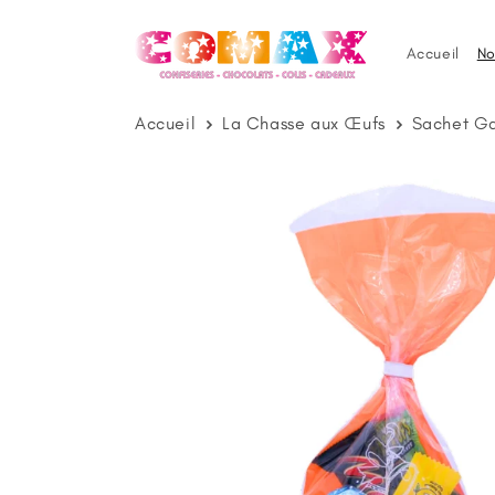
et
passer
au
Accueil
No
contenu
Accueil
La Chasse aux Œufs
Sachet Ga
Passer aux
informations
produits