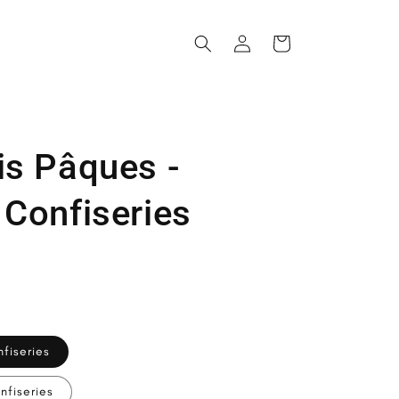
Connexion
Panier
is Pâques -
 Confiseries
nfiseries
nfiseries