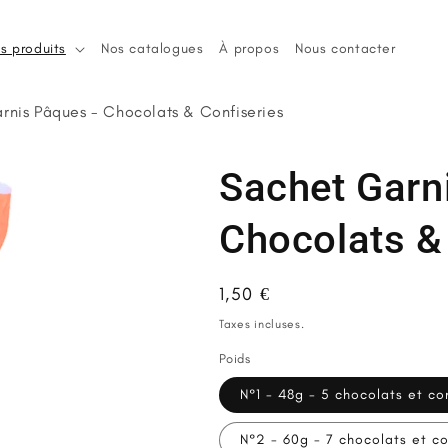
s produits
Nos catalogues
À propos
Nous contacter
rnis Pâques - Chocolats & Confiseries
Sachet Garn
Chocolats &
Prix
1,50 €
habituel
Taxes incluses.
Poids
N°1 - 48g - 5 chocolats et co
N°2 - 60g - 7 chocolats et co