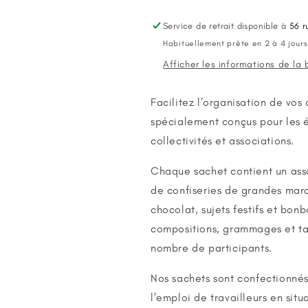
Garnis
Garnis
Pâques
Pâques
Service de retrait disponible à
56 r
-
-
Habituellement prête en 2 à 4 jours
Chocolats
Chocolats
Afficher les informations de la
&amp;
&amp;
Confiseries
Confiseries
Facilitez l’organisation de vos
spécialement conçus pour les 
collectivités et associations.
Chaque sachet contient un ass
de confiseries de grandes marq
chocolat, sujets festifs et bonb
compositions, grammages et tari
nombre de participants.
Nos sachets sont confectionnés
l’emploi de travailleurs en sit