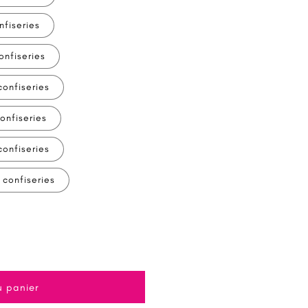
nfiseries
onfiseries
confiseries
onfiseries
confiseries
 confiseries
u panier