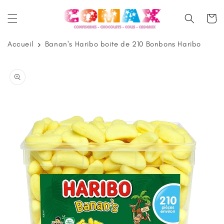
et
passer
Panier
au
contenu
Accueil
Banan's Haribo boite de 210 Bonbons Haribo
Passer aux
informations
produits