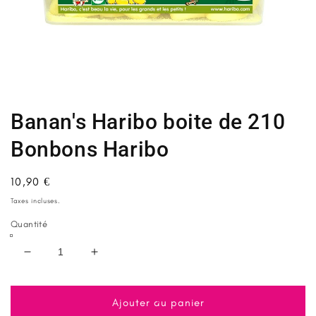
Ouvrir
le
média
1
Banan's Haribo boite de 210
dans
une
fenêtre
Bonbons Haribo
modale
Prix
10,90 €
habituel
Taxes incluses.
Quantité
Réduire
Augmenter
la
la
quantité
quantité
de
de
Ajouter au panier