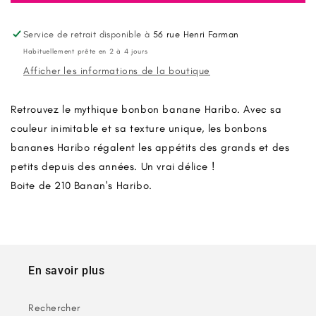
Banan&#39;s
Banan&#39;s
Haribo
Haribo
boite
boite
Service de retrait disponible à
56 rue Henri Farman
de
de
Habituellement prête en 2 à 4 jours
210
210
Afficher les informations de la boutique
Bonbons
Bonbons
Haribo
Haribo
Retrouvez le mythique bonbon banane Haribo. Avec sa
couleur inimitable et sa texture unique, les bonbons
bananes Haribo régalent les appétits des grands et des
petits depuis des années. Un vrai délice !
Boite de 210 Banan's Haribo.
En savoir plus
Rechercher