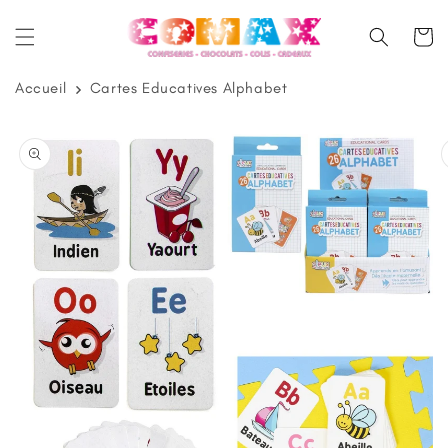
et
passer
Panier
au
contenu
Accueil
Cartes Educatives Alphabet
Passer aux
informations
produits