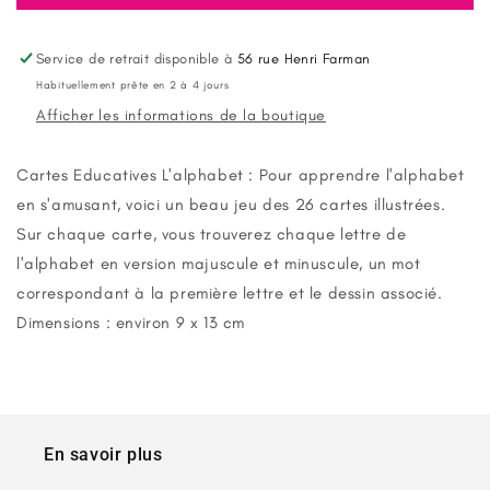
Cartes
Cartes
Educatives
Educatives
Alphabet
Alphabet
Service de retrait disponible à
56 rue Henri Farman
Habituellement prête en 2 à 4 jours
Afficher les informations de la boutique
Cartes Educatives L'alphabet : Pour apprendre l'alphabet
en s'amusant, voici un beau jeu des 26 cartes illustrées.
Sur chaque carte, vous trouverez chaque lettre de
l'alphabet en version majuscule et minuscule, un mot
correspondant à la première lettre et le dessin associé.
Dimensions : environ 9 x 13 cm
En savoir plus