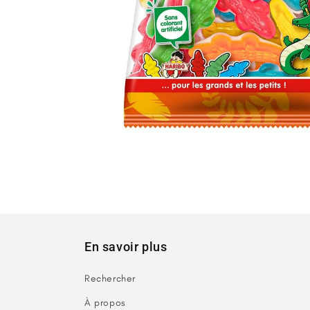
Ouvrir
le
média
1
dans
une
fenêtre
modale
En savoir plus
Rechercher
À propos