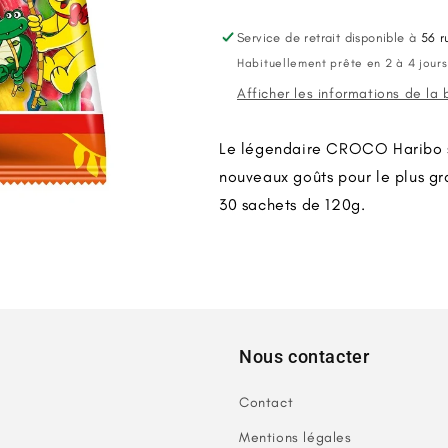
Haribo
Haribo
120g
120g
Service de retrait disponible à
56 r
X30
X30
Habituellement prête en 2 à 4 jours
Afficher les informations de la
Le légendaire CROCO Haribo s’
nouveaux goûts pour le plus gra
30 sachets de 120g.
Nous contacter
Contact
Mentions légales