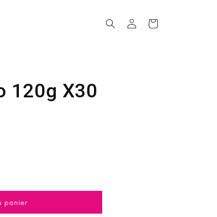
Connexion
Panier
o 120g X30
u panier