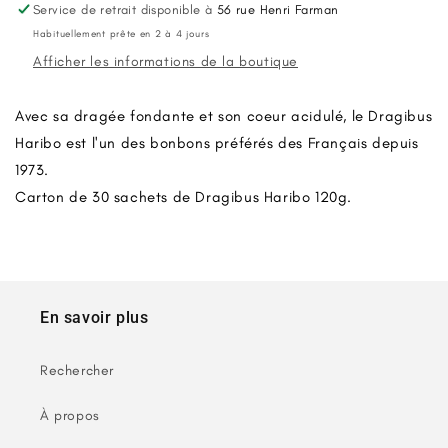
120g
120g
Service de retrait disponible à
56 rue Henri Farman
x30
x30
Habituellement prête en 2 à 4 jours
Afficher les informations de la boutique
Avec sa dragée fondante et son coeur acidulé, le
Dragibus
Haribo
est l'un des bonbons préférés des Français depuis
1973.
Carton de 30 sachets de Dragibus Haribo 120g.
En savoir plus
Rechercher
À propos