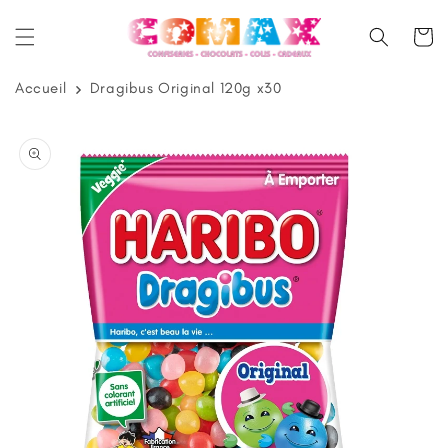
et
passer
Panier
au
contenu
Accueil
Dragibus Original 120g x30
Passer aux
informations
produits