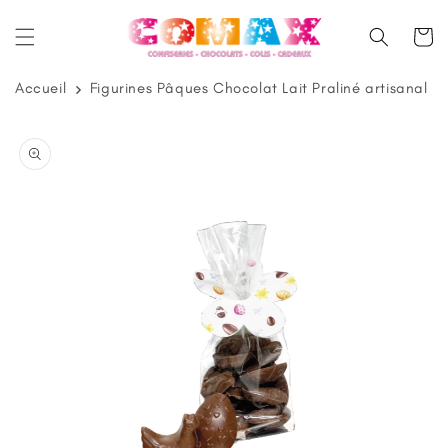
et
passer
Panier
au
contenu
Accueil
Figurines Pâques Chocolat Lait Praliné artisanal
Passer aux
informations
produits