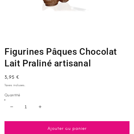
Ouvrir
le
média
1
Figurines Pâques Chocolat
dans
une
fenêtre
Lait Praliné artisanal
modale
Prix
3,95 €
habituel
Taxes incluses.
Quantité
Réduire
Augmenter
la
la
quantité
quantité
de
de
Ajouter au panier