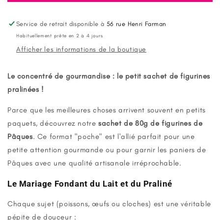
Figurines
Figurines
Pâques
Pâques
Chocolat
Chocolat
Service de retrait disponible à
56 rue Henri Farman
Lait
Lait
Habituellement prête en 2 à 4 jours
Praliné
Praliné
Afficher les informations de la boutique
artisanal
artisanal
Le concentré de gourmandise : le petit sachet de figurines
pralinées !
Parce que les meilleures choses arrivent souvent en petits
paquets, découvrez notre
sachet de 80g de figurines de
Pâques
. Ce format "poche" est l'allié parfait pour une
petite attention gourmande ou pour garnir les paniers de
Pâques avec une qualité artisanale irréprochable.
Le Mariage Fondant du Lait et du Praliné
Chaque sujet (poissons, œufs ou cloches) est une véritable
pépite de douceur :