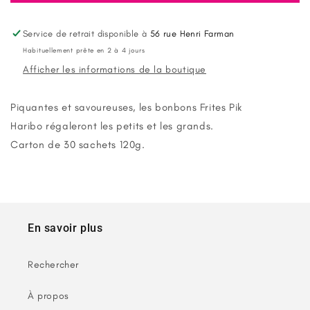
Haribo
Haribo
Super
Super
Frites
Frites
Service de retrait disponible à
56 rue Henri Farman
Pik
Pik
Habituellement prête en 2 à 4 jours
sachet
sachet
Afficher les informations de la boutique
120g
120g
x30
x30
Piquantes et savoureuses, les
bonbons Frites Pik
Haribo
régaleront les petits et les grands.
Carton de 30 sachets 120g.
En savoir plus
Rechercher
À propos