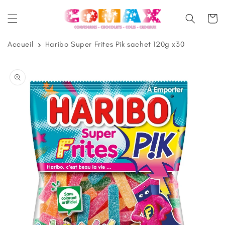
et
passer
Panier
au
contenu
Accueil
Haribo Super Frites Pik sachet 120g x30
Passer aux
informations
produits