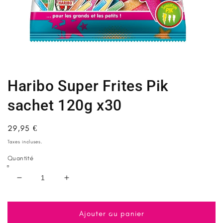
Ouvrir
le
média
1
Haribo Super Frites Pik
dans
une
fenêtre
sachet 120g x30
modale
Prix
29,95 €
habituel
Taxes incluses.
Quantité
Réduire
Augmenter
la
la
quantité
quantité
de
de
Ajouter au panier