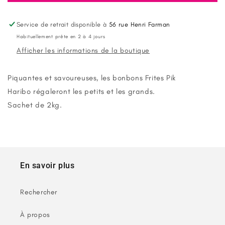
Haribo
Haribo
Super
Super
Frites
Frites
Service de retrait disponible à
56 rue Henri Farman
Pik
Pik
Habituellement prête en 2 à 4 jours
sachet
sachet
Afficher les informations de la boutique
2kg
2kg
Piquantes et savoureuses, les
bonbons Frites Pik
Haribo
régaleront les petits et les grands.
Sachet de 2kg.
En savoir plus
Rechercher
À propos