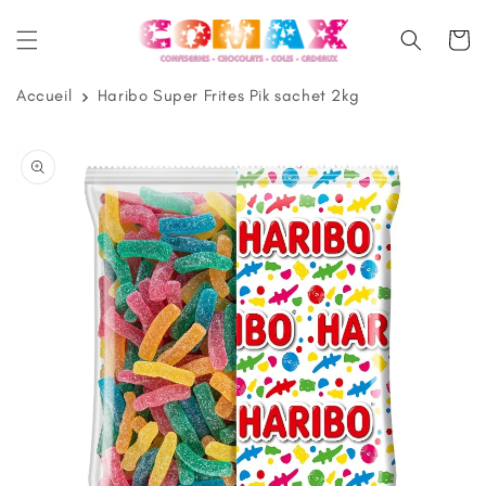
et
passer
Panier
au
contenu
Accueil
Haribo Super Frites Pik sachet 2kg
Passer aux
informations
produits