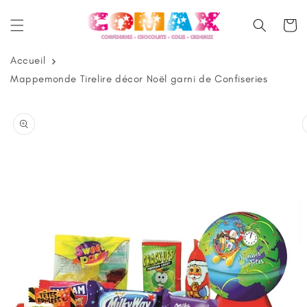
et
passer
Panier
au
contenu
Accueil
Mappemonde Tirelire décor Noël garni de Confiseries
Passer aux
informations
produits