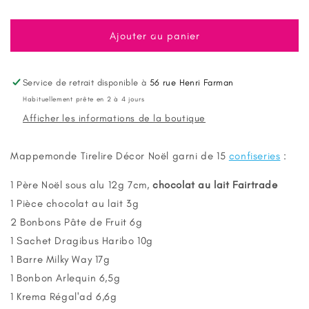
la
la
quantité
quantité
de
de
Ajouter au panier
Mappemonde
Mappemonde
Tirelire
Tirelire
décor
décor
Service de retrait disponible à
56 rue Henri Farman
Noël
Noël
Habituellement prête en 2 à 4 jours
garni
garni
Afficher les informations de la boutique
de
de
Confiseries
Confiseries
Mappemonde Tirelire Décor Noël garni de 15
confiseries
:
1 Père Noël sous alu 12g 7cm,
chocolat au lait Fairtrade
1 Pièce chocolat au lait 3g
2 Bonbons Pâte de Fruit 6g
1 Sachet Dragibus Haribo 10g
1 Barre Milky Way 17g
1 Bonbon Arlequin 6,5g
1 Krema Régal'ad 6,6g