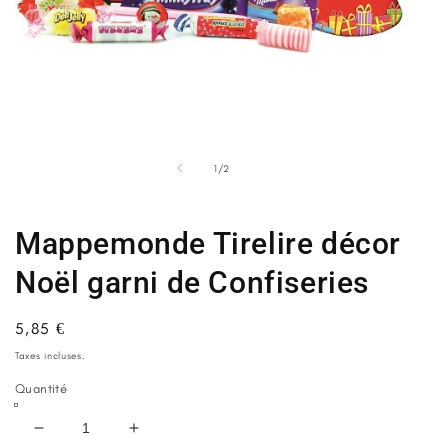
Ouvrir
Ou
le
le
média
m
de
1
/
2
1
2
dans
d
une
u
fenêtre
fe
Mappemonde Tirelire décor
modale
m
Noël garni de Confiseries
Prix
5,85 €
habituel
Taxes incluses.
Quantité
Réduire
Augmenter