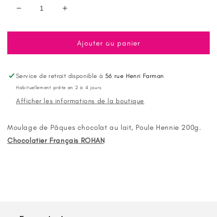
Réduire
Augmenter
la
la
quantité
quantité
de
de
Ajouter au panier
Moulage
Moulage
de
de
Paques
Paques
Service de retrait disponible à
56 rue Henri Farman
Poule
Poule
Habituellement prête en 2 à 4 jours
Chocolat
Chocolat
Afficher les informations de la boutique
au
au
Lait
Lait
200g
200g
Moulage de Pâques chocolat au lait, Poule Hennie 200g.
Rohan
Rohan
Chocolatier Français ROHAN