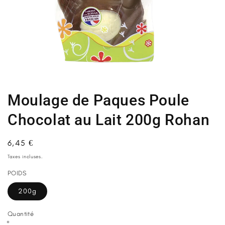
Ouvrir
le
média
1
Moulage de Paques Poule
dans
une
fenêtre
Chocolat au Lait 200g Rohan
modale
Prix
6,45 €
habituel
Taxes incluses.
POIDS
200g
Quantité