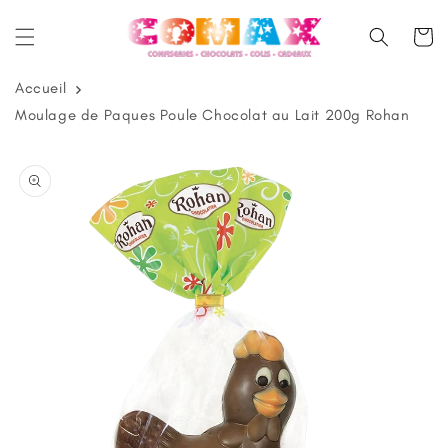
et
passer
Panier
au
contenu
Accueil
Moulage de Paques Poule Chocolat au Lait 200g Rohan
Passer aux
informations
produits