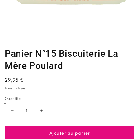
Ouvrir
le
média
1
Panier N°15 Biscuiterie La
dans
une
fenêtre
Mère Poulard
modale
Prix
29,95 €
habituel
Taxes incluses.
Quantité
Réduire
Augmenter
la
la
quantité
quantité
de
de
Ajouter au panier