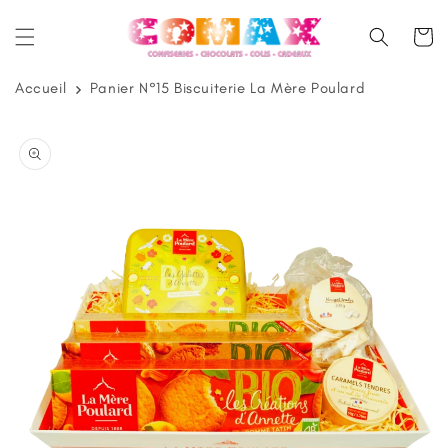
et
passer
Panier
au
contenu
Accueil
Panier N°15 Biscuiterie La Mère Poulard
Passer aux
informations
produits