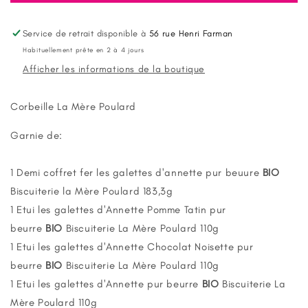
Panier
Panier
N°15
N°15
Biscuiterie
Biscuiterie
Service de retrait disponible à
56 rue Henri Farman
La
La
Habituellement prête en 2 à 4 jours
Mère
Mère
Afficher les informations de la boutique
Poulard
Poulard
Corbeille La Mère Poulard
Garnie de:
1 Demi coffret fer les galettes d'annette pur beuure
BIO
Biscuiterie la Mère Poulard 183,3g
1 Etui les galettes d'Annette Pomme Tatin pur
beurre
BIO
Biscuiterie La Mère Poulard 110g
1 Etui les galettes d'Annette Chocolat Noisette pur
beurre
BIO
Biscuiterie La Mère Poulard 110g
1 Etui les galettes d'Annette pur beurre
BIO
Biscuiterie La
Mère Poulard 110g