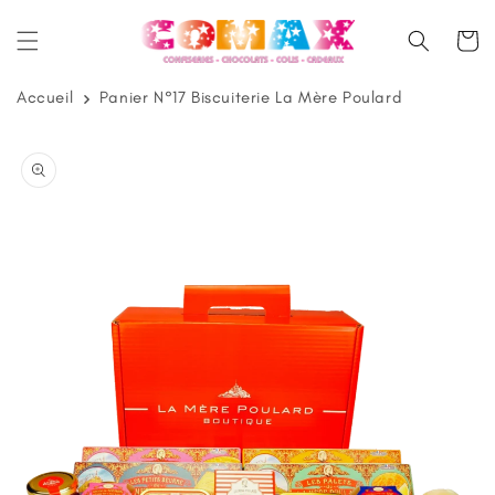
et
passer
Panier
au
contenu
Accueil
Panier N°17 Biscuiterie La Mère Poulard
Passer aux
informations
produits