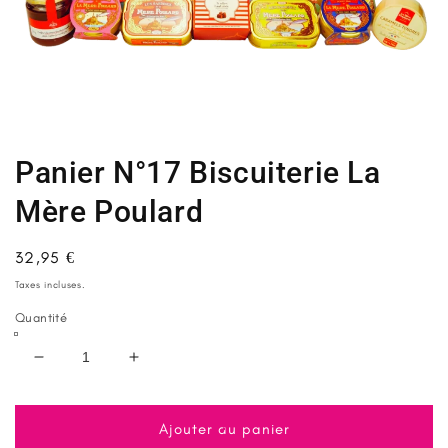
Ouvrir
le
média
1
Panier N°17 Biscuiterie La
dans
une
fenêtre
Mère Poulard
modale
Prix
32,95 €
habituel
Taxes incluses.
Quantité
Réduire
Augmenter
la
la
quantité
quantité
de
de
Ajouter au panier