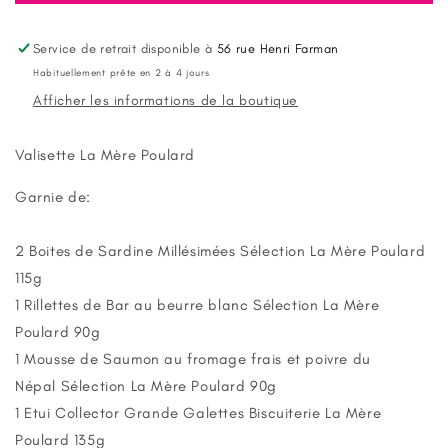
Panier
Panier
N°17
N°17
Biscuiterie
Biscuiterie
Service de retrait disponible à
56 rue Henri Farman
La
La
Habituellement prête en 2 à 4 jours
Mère
Mère
Afficher les informations de la boutique
Poulard
Poulard
Valisette La Mère Poulard
Garnie de:
2 Boites de Sardine Millésimées
Sélection La Mère Poulard
115g
1 Rillettes de Bar au beurre blanc
Sélection La Mère
Poulard 90g
1 Mousse de Saumon au fromage frais et poivre du
Népal
Sélection La Mère Poulard 90g
1 Etui Collector Grande Galettes Biscuiterie La Mère
Poulard 135g