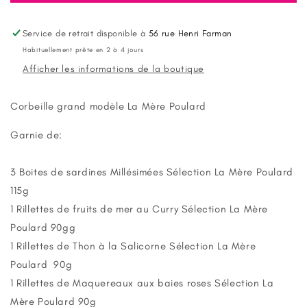
Panier
Panier
N°22
N°22
Biscuiterie
Biscuiterie
Service de retrait disponible à
56 rue Henri Farman
La
La
Habituellement prête en 2 à 4 jours
Mère
Mère
Afficher les informations de la boutique
Poulard
Poulard
Corbeille grand modèle La Mère Poulard
Garnie de:
3 Boites de sardines Millésimées Sélection La Mère Poulard
115g
1 Rillettes de fruits de mer au Curry
Sélection La Mère
Poulard 90g
g
1 Rillettes de Thon à la Salicorne Sélection La Mère
Poulard 90g
1 Rillettes de Maquereaux aux baies roses Sélection La
Mère Poulard 90g