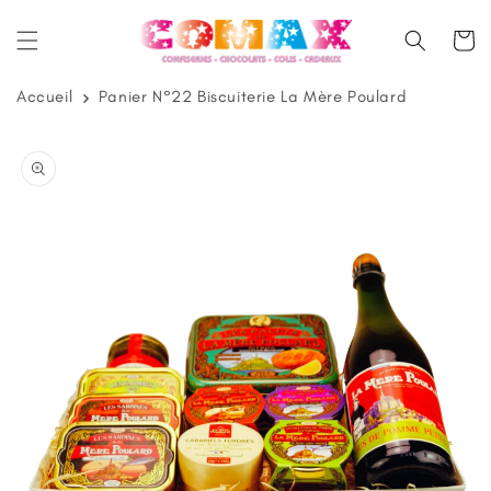
et
passer
Panier
au
contenu
Accueil
Panier N°22 Biscuiterie La Mère Poulard
Passer aux
informations
produits