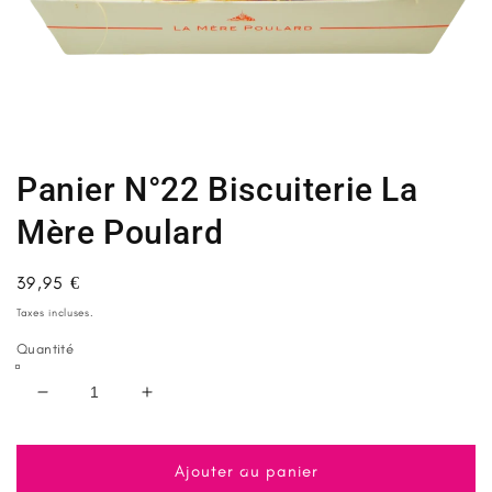
Ouvrir
le
média
1
Panier N°22 Biscuiterie La
dans
une
fenêtre
Mère Poulard
modale
Prix
39,95 €
habituel
Taxes incluses.
Quantité
Réduire
Augmenter
la
la
quantité
quantité
de
de
Ajouter au panier