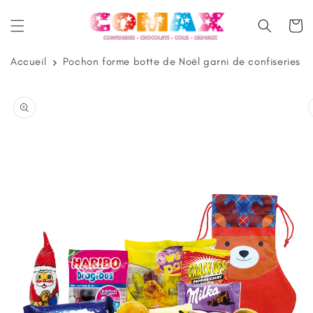
et
passer
Panier
au
contenu
Accueil
Pochon forme botte de Noël garni de confiseries
Passer aux
informations
produits