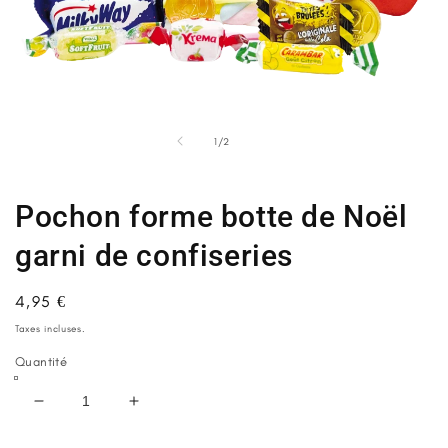
Ouvrir
Ou
le
le
média
m
de
1
/
2
1
2
dans
d
une
u
fenêtre
fe
Pochon forme botte de Noël
modale
m
garni de confiseries
Prix
4,95 €
habituel
Taxes incluses.
Quantité
Réduire
Augmenter
la
la