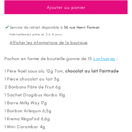
quantité
quantité
de
de
Ajouter au panier
Pochon
Pochon
forme
forme
botte
botte
Service de retrait disponible à
56 rue Henri Farman
de
de
Habituellement prête en 2 à 4 jours
Noël
Noël
Afficher les informations de la boutique
garni
garni
de
de
confiseries
confiseries
Pochon en forme de bouteille garnie de 15
confiseries
:
1 Père Noël sous alu 12g 7cm,
chocolat au lait Fairtrade
1 Pièce chocolat au lait 3g
2 Bonbons Pâte de Fruit 6g
1 Sachet Dragibus Haribo 10g
1 Barre Milky Way 17g
1 Bonbon Arlequin 6,5g
1 Krema Régal'ad 6,6g
1 Mini Carambar 4g