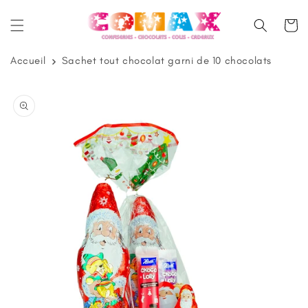
et
passer
Panier
au
contenu
Accueil
Sachet tout chocolat garni de 10 chocolats
Passer aux
informations
produits