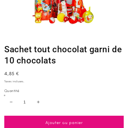
Ouvrir
le
média
1
Sachet tout chocolat garni de
dans
une
fenêtre
10 chocolats
modale
Prix
4,85 €
habituel
Taxes incluses.
Quantité
Réduire
Augmenter
la
la
quantité
quantité
de
de
Ajouter au panier