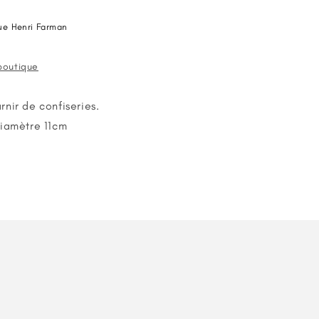
ue Henri Farman
 boutique
nir de confiseries.
Diamètre 11cm