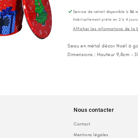
décor
décor
Noël
Noël
Service de retrait disponible à
56 r
en
en
Habituellement prête en 2 à 4 jours
métal
métal
Afficher les informations de la
Seau en métal décor Noël à gar
Dimensions : Hauteur 9,8cm - 
Nous contacter
Contact
Mentions légales