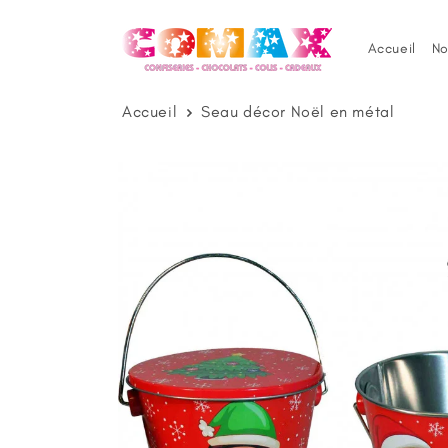
et
passer
au
Accueil
No
contenu
Accueil
Seau décor Noël en métal
Passer aux
informations
produits