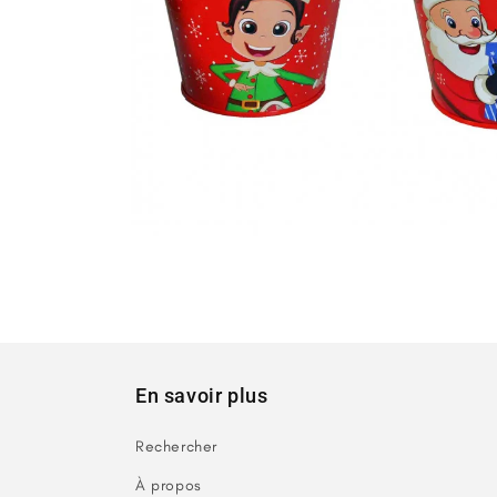
Ouvrir
le
média
1
dans
une
fenêtre
modale
En savoir plus
Rechercher
À propos