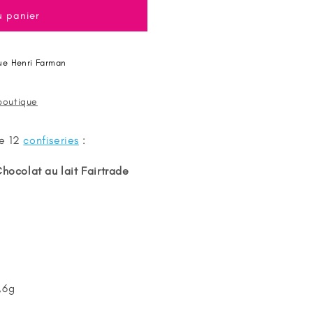
u panier
ue Henri Farman
 boutique
de 12
confiseries
:
C
hocolat au lait Fairtrade
,6g