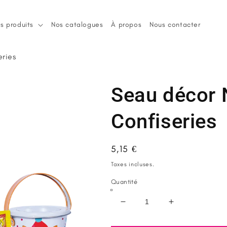
s produits
Nos catalogues
À propos
Nous contacter
eries
Seau décor 
Confiseries
Prix
5,15 €
habituel
Taxes incluses.
Quantité
Réduire
Augmenter
la
la