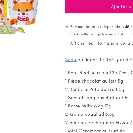
quantité
quantité
de
de
Ajouter a
Seau
Seau
décor
décor
Noël
Noël
Service de retrait disponible à
56 r
garni
garni
Habituellement prête en 2 à 4 jours
de
de
Afficher les informations de la
Confiseries
Confiseries
Seau
au décor de Noël garni 
1 Père Noël sous alu 12g 7cm,
1 Pièce chocolat au lait 3g
2 Bonbons Pâte de Fruit 6g
1 Sachet Dragibus Haribo 10g
1 Barre Milky Way 17g
2 Krema Régal’ad 6,6g
2 Rouleau de Bonbons Fizzer 3
1 Mini Carambar au fruit 4g