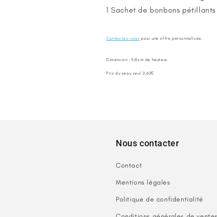
1 Sachet de bonbons pétillants a
Contactez-nous
pour une offre personnalisée.
Dimension : 9,8cm de hauteur
Prix du seau seul 2,60€
Nous contacter
Contact
Mentions légales
Politique de confidentialité
Conditions générales de vente