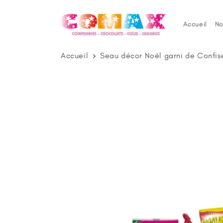
et
passer
au
Accueil
No
contenu
Accueil
Seau décor Noël garni de Confis
Passer aux
informations
produits