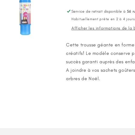
Crayons
Crayons
Géante
Géante
Service de retrait disponible à
56 r
Habituellement prête en 2 à 4 jours
Afficher les informations de la
Cette trousse géante en forme
créatifs! Le modèle conserve 
succès garanti auprès des enfan
A joindre à vos sachets goûters
arbres de Noël.