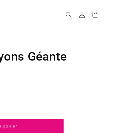
Connexion
Panier
yons Géante
u panier