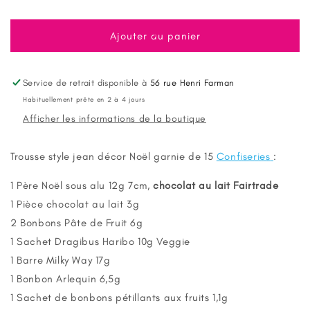
la
la
quantité
quantité
de
de
Ajouter au panier
Trousse
Trousse
style
style
Jean
Jean
Service de retrait disponible à
56 rue Henri Farman
décor
décor
Habituellement prête en 2 à 4 jours
Noel
Noel
Afficher les informations de la boutique
Garnie
Garnie
de
de
Confiseries
Confiseries
Trousse style jean décor Noël garnie de 15
Confiseries
:
1 Père Noël sous alu 12g 7cm,
chocolat au lait Fairtrade
1 Pièce chocolat au lait 3g
2 Bonbons Pâte de Fruit 6g
1 Sachet Dragibus Haribo 10g Veggie
1 Barre Milky Way 17g
1 Bonbon Arlequin 6,5g
1 Sachet de bonbons pétillants aux fruits 1,1g