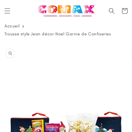
et
passer
Panier
au
contenu
Accueil
Trousse style Jean décor Noel Garnie de Confiseries
Passer aux
informations
produits