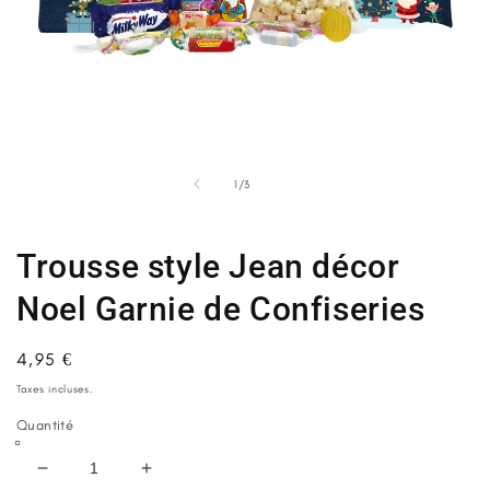
Ouvrir
Ou
le
le
média
m
de
1
/
3
1
2
dans
d
une
u
fenêtre
fe
Trousse style Jean décor
modale
m
Noel Garnie de Confiseries
Prix
4,95 €
habituel
Taxes incluses.
Quantité
Réduire
Augmenter