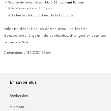
Noël
Noël
Service de retrait disponible à
56 rue Henri Farman
à
à
Habituellement prête en 2 à 4 jours
garnir
garnir
Afficher les informations de la boutique
Valisette décor Noël en carton avec une fenêtre
transparente, à garnir de confiseries, d'un goûter pour vos
arbres de Noël.
Dimensions : 180X70X135cm
En savoir plus
Rechercher
À propos