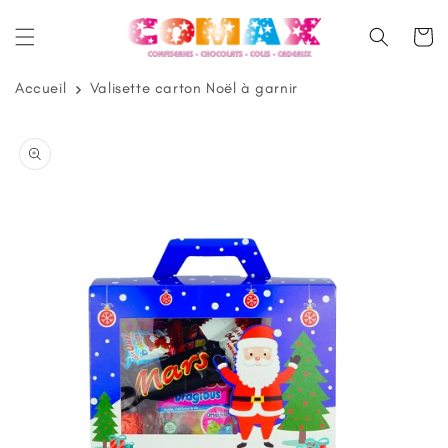
et
passer
Panier
au
contenu
Accueil
Valisette carton Noël à garnir
Passer aux
informations
produits